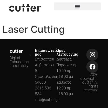
Laser Cutting
cutter
Επισκεφτείτε
Ώρες
μας
λειτουργίας
Digital
Επισκόπου
Δευτέρα -
Fabrication
Αμβροσίου
Παρασκευή
Laboratory
5
10:00 πμ
2026
Θεσσαλονίκη
- 18:00 μμ
copyright |
54630
Σάββατο
cutter. All
rights
2315 536
12:00 πμ
reserved
534
- 18:00 μμ
info@cutter.gr