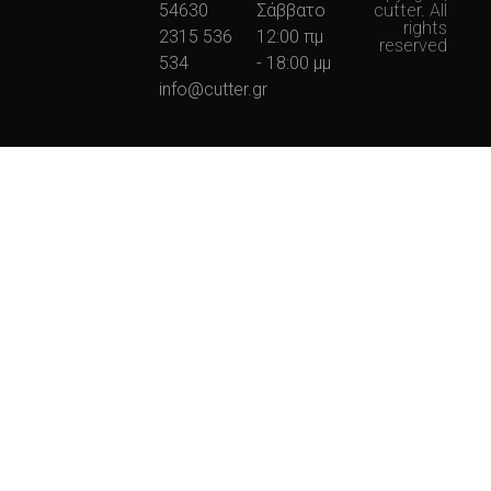
54630
Σάββατο
cutter. All
rights
2315 536
12:00 πμ
reserved
534
- 18:00 μμ
info@cutter.gr