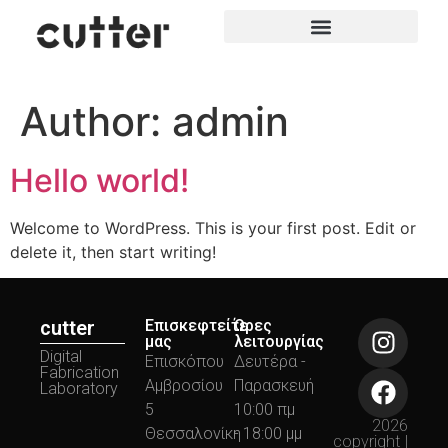
Author:
admin
Hello world!
Welcome to WordPress. This is your first post. Edit or
delete it, then start writing!
cutter
Επισκεφτείτε
Ώρες
μας
λειτουργίας
Digital
Επισκόπου
Δευτέρα -
Fabrication
Αμβροσίου
Παρασκευή
Laboratory
5
10:00 πμ
2026
Θεσσαλονίκη
- 18:00 μμ
copyright |